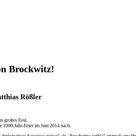
on Brockwitz!
tthias Rößler
n großes Fest.
ne 1000-Jahr-Feier im Juni 2014 nach.
diplomaticus Saxoniae regiae“ als „Brochotina cethla“ erstmals erwähn