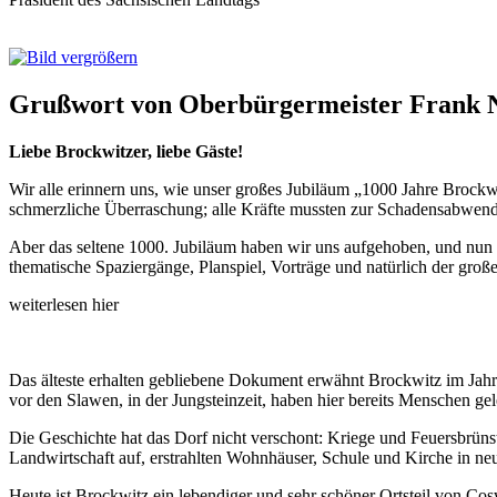
Grußwort von Oberbürgermeister Frank 
Liebe Brockwitzer, liebe Gäste!
Wir alle erinnern uns, wie unser großes Jubiläum „1000 Jahre Brockwi
schmerzliche Überraschung; alle Kräfte mussten zur Schadensabwend
Aber das seltene 1000. Jubiläum haben wir uns aufgehoben, und nun s
thematische Spaziergänge, Planspiel, Vorträge und natürlich der gro
weiterlesen hier
Das älteste erhalten gebliebene Dokument erwähnt Brockwitz im Jah
vor den Slawen, in der Jungsteinzeit, haben hier bereits Menschen gel
Die Geschichte hat das Dorf nicht verschont: Kriege und Feuersbrü
Landwirtschaft auf, erstrahlten Wohnhäuser, Schule und Kirche in n
Heute ist Brockwitz ein lebendiger und sehr schöner Ortsteil von Cosw