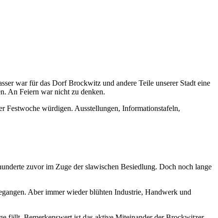
sser war für das Dorf Brockwitz und andere Teile unserer Stadt eine
n. An Feiern war nicht zu denken.
er Festwoche würdigen. Ausstellungen, Informationstafeln,
rhunderte zuvor im Zuge der slawischen Besiedlung. Doch noch lange
gegangen. Aber immer wieder blühten Industrie, Handwerk und
ge fällt. Bemerkenswert ist das aktive Miteinander der Brockwitzer,