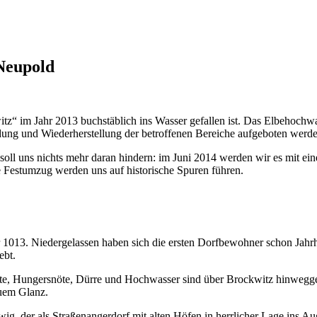
Neupold
tz“ im Jahr 2013 buchstäblich ins Wasser gefallen ist. Das Elbehochwa
ung und Wiederherstellung der betroffenen Bereiche aufgeboten werde
oll uns nichts mehr daran hindern: im Juni 2014 werden wir es mit ein
ße Festumzug werden uns auf historische Spuren führen.
r 1013. Niedergelassen haben sich die ersten Dorfbewohner schon Jah
ebt.
nste, Hungersnöte, Dürre und Hochwasser sind über Brockwitz hinweg
euem Glanz.
ig, der als Straßenangerdorf mit alten Höfen in herrlicher Lage ins Au