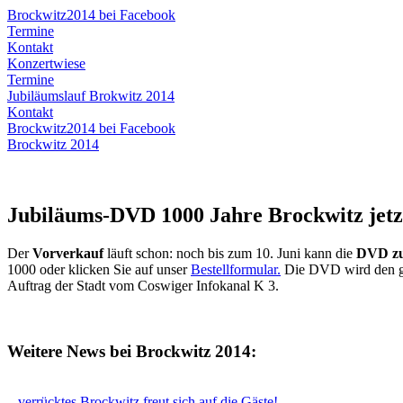
Brockwitz2014 bei Facebook
Termine
Kontakt
Konzertwiese
Termine
Jubiläumslauf Brokwitz 2014
Kontakt
Brockwitz2014 bei Facebook
Brockwitz 2014
Jubiläums-DVD 1000 Jahre Brockwitz jetzt
Der
Vorverkauf
läuft schon: noch bis zum 10. Juni kann die
DVD
zu
1000 oder klicken Sie auf unser
Bestellformular.
Die
DVD
wird den g
Auftrag der Stadt vom Coswiger Infokanal K 3.
Weitere News bei Brockwitz 2014:
...verrücktes Brockwitz freut sich auf die Gäste!