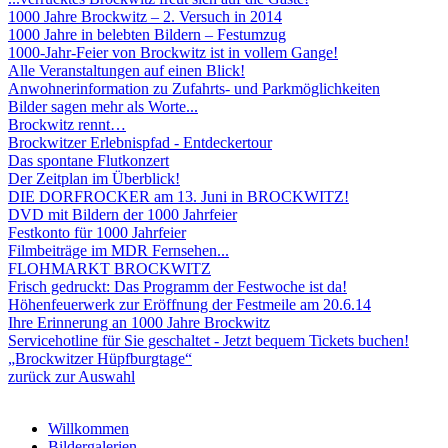
1000 Jahre Brockwitz – 2. Versuch in 2014
1000 Jahre in belebten Bildern – Festumzug
1000-Jahr-Feier von Brockwitz ist in vollem Gange!
Alle Veranstaltungen auf einen Blick!
Anwohnerinformation zu Zufahrts- und Parkmöglichkeiten
Bilder sagen mehr als Worte...
Brockwitz rennt…
Brockwitzer Erlebnispfad - Entdeckertour
Das spontane Flutkonzert
Der Zeitplan im Überblick!
DIE DORFROCKER am 13. Juni in BROCKWITZ!
DVD mit Bildern der 1000 Jahrfeier
Festkonto für 1000 Jahrfeier
Filmbeiträge im MDR Fernsehen...
FLOHMARKT BROCKWITZ
Frisch gedruckt: Das Programm der Festwoche ist da!
Höhenfeuerwerk zur Eröffnung der Festmeile am 20.6.14
Ihre Erinnerung an 1000 Jahre Brockwitz
Servicehotline für Sie geschaltet - Jetzt bequem Tickets buchen!
„Brockwitzer Hüpfburgtage“
zurück zur Auswahl
Willkommen
Bildergalerien