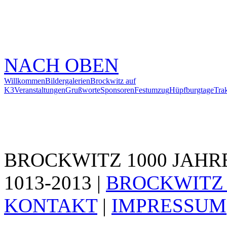
NACH OBEN
Willkommen
Bildergalerien
Brockwitz auf
K3
Veranstaltungen
Grußworte
Sponsoren
Festumzug
Hüpfburgtage
Trak
BROCKWITZ 1000 JAHR
1013-2013 |
BROCKWITZ 
KONTAKT
|
IMPRESSUM